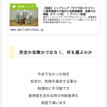
【独自】トップシェア「サクラ印ハチミツ」
に基準値超えの発がん性疑惑農薬 役員らは
隠蔽（2ページ目） | デイリー新潮
国内トップシェアの「サクラ印ハチミツ」に、基準値を
超える除草剤成分「グリホサート」が混入していること
が週刊新潮の取材で分かった。…
www.dailyshincho.jp
安全か危険かではなく、何を選ぶのか
今までなかった物を
安全か、危険を確定する事は
物理的に不可能です
基準値を決める時の判断基準も
各国で違います