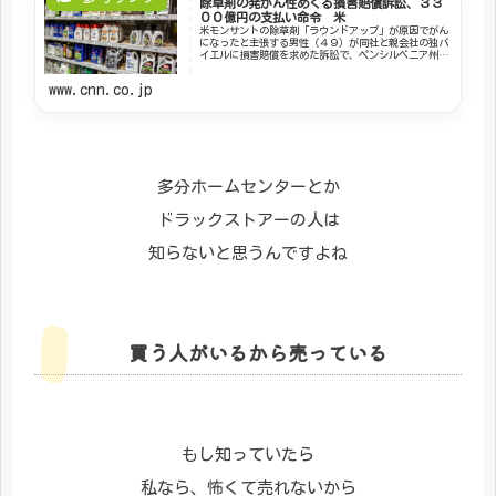
除草剤の発がん性めぐる損害賠償訴訟、３３
００億円の支払い命令 米
米モンサントの除草剤「ラウンドアップ」が原因でがん
になったと主張する男性（４９）が同社と親会社の独バ
イエルに損害賠償を求めた訴訟で、ペンシルベニア州の
陪審が先週、両社に２２億５０００万ドル（約３３００
億円）の支払いを命じる評決を下した。
www.cnn.co.jp
多分ホームセンターとか
ドラックストアーの人は
知らないと思うんですよね
買う人がいるから売っている
もし知っていたら
私なら、怖くて売れないから