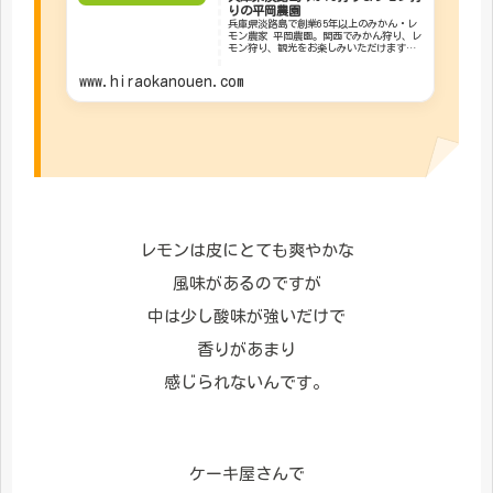
りの平岡農園
兵庫県淡路島で創業65年以上のみかん・レ
モン農家 平岡農園。関西でみかん狩り、レ
モン狩り、観光をお楽しみいただけます。
また、みかん、レモン、ライムのご購入は
当オンラインショップでどうぞ。
www.hiraokanouen.com
レモンは皮にとても爽やかな
風味があるのですが
中は少し酸味が強いだけで
香りがあまり
感じられないんです。
ケーキ屋さんで