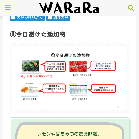
実習の振り返り
調理実習
⑪今日避けた添加物
レモンやはちみつの農薬問題、