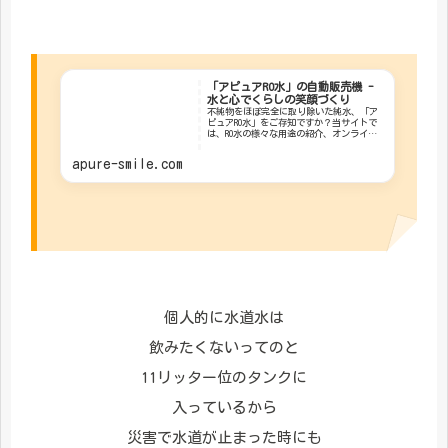
「アピュアRO水」の自動販売機 -
水と心でくらしの笑顔づくり
不純物をほぼ完全に取り除いた純水、「ア
ピュアRO水」をご存知ですか？当サイトで
は、RO水の様々な用途の紹介、オンラインシ
ョッピング、入会費・年会費無料のアピュ
アクラブの運営をしています♪家族みんな
apure-smile.com
でおいしい水を楽しみたい方はオススメで
す！
個人的に水道水は
飲みたくないってのと
11リッター位のタンクに
入っているから
災害で水道が止まった時にも