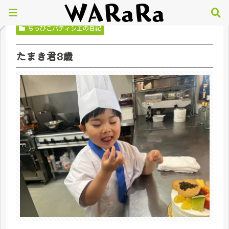
ちっびこパティシエの日記
たまき君3歳