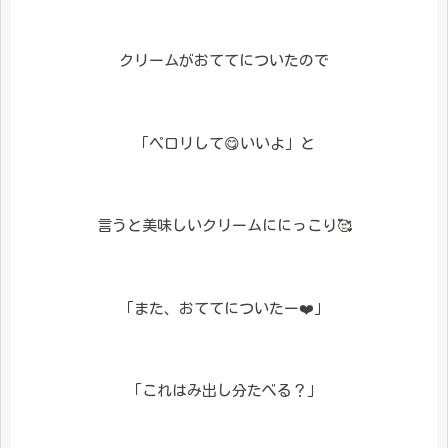
クリームがおててについたので
「ペロリして😋いいよ」と
言うと美味しいクリームににっこり🥰
「また、おててについたー❤️」
「これはみ出し分たべる？」