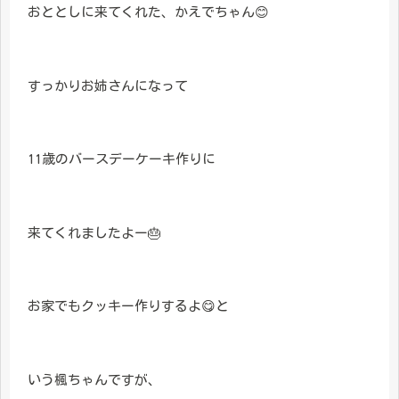
おととしに来てくれた、かえでちゃん😊
すっかりお姉さんになって
11歳のバースデーケーキ作りに
来てくれましたよー🎂
お家でもクッキー作りするよ😋と
いう楓ちゃんですが、