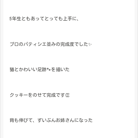
5年生ともあってとっても上手に、
プロのパティシエ並みの完成度でした✨
猫とかわいい足跡🐾を描いた
クッキーをのせて完成です👏
背も伸びて、ずいぶんお姉さんになった