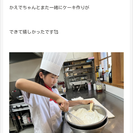
かえでちゃんとまた一緒にケーキ作りが
できて嬉しかったです🥰