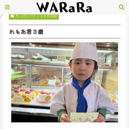
ちっびこパティシエの日記
れもあ君３歳