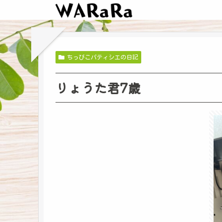
ちっびこパティシエの日記
りょうた君7歳